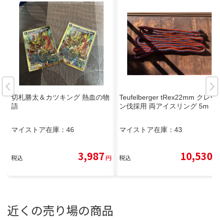
切札勝太＆カツキング 熱血の物
Teufelberger tRex22mm クレー
語
ン伐採用 両アイスリング 5m
マイストア在庫：
46
マイストア在庫：
43
3,987
10,530
税込
円
税込
円
近くの売り場の商品