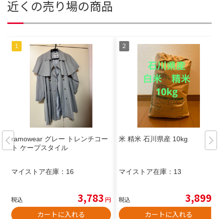
近くの売り場の商品
ramowear グレー トレンチコー
米 精米 石川県産 10kg
ト ケープスタイル
マイストア在庫：
16
マイストア在庫：
13
3,783
3,899
税込
円
税込
円
カートに入れる
カートに入れる