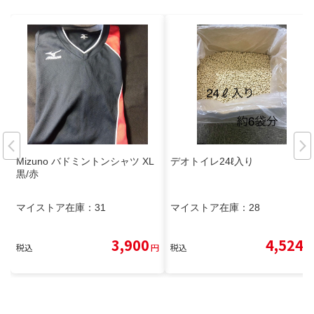
Mizuno バドミントンシャツ XL
デオトイレ24ℓ入り
黒/赤
マイストア在庫：
31
マイストア在庫：
28
3,900
4,524
税込
円
税込
円